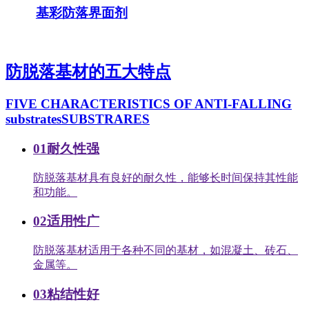
基彩防落界面剂
防脱落基材的五大特点
FIVE CHARACTERISTICS OF ANTI-FALLING
substratesSUBSTRARES
01耐久性强
防脱落基材具有良好的耐久性，能够长时间保持其性能
和功能。
02适用性广
防脱落基材适用于各种不同的基材，如混凝土、砖石、
金属等。
03粘结性好