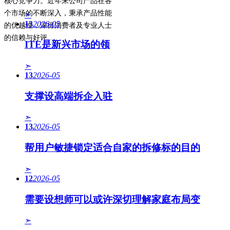
核心竞争力。近年来公司产品在各
个市场的不断深入，秉承产品性能
➣
13
2026-05
的优越性，深得消费者及专业人士
的信赖与好评.....
ITE是新兴市场的领
➣
13
2026-05
支撑设高端拆企入驻
➣
13
2026-05
帮用户敏捷锁定适合自家的拆修标的目的
➣
12
2026-05
需要设想师可以或许深切理解家庭布局变
➣