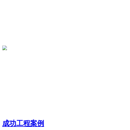
成功工程案例